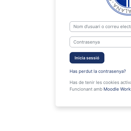
Vés a crear un compte nou
Nom d’usuari o correu electrò
Contrasenya
Inicia sessió
Has perdut la contrasenya?
Has de tenir les cookies acti
Funcionant amb
Moodle Work