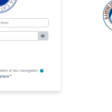
nic
vades al teu navegador
place™